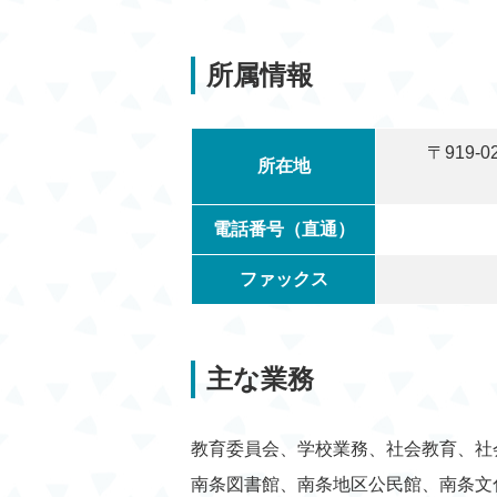
令和8年度 南越前
2026年7月15日
新作舞台「THE 
所属情報
令和8年度 南越
2026年7月7日
案内
〒919-
所在地
電話番号（直通）
ファックス
主な業務
教育委員会、学校業務、社会教育、社
南条図書館、南条地区公民館、南条文