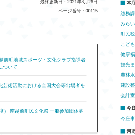
最終更新日：2021年8月26日
本
ページ番号：00115
総務課
みらい
町民税
こども
健康福
南越前町地域スポーツ・文化クラブ指導者
観光ま
について
農林水
建設整
化芸術活動における全国大会等出場者を
会計室
今
年度） 南越前町民文化祭 一般参加団体募
今庄事
河