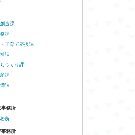
庁
創造課
務課
・子育て応援課
祉課
ちづくり課
産課
備課
庄事務所
務所
野事務所