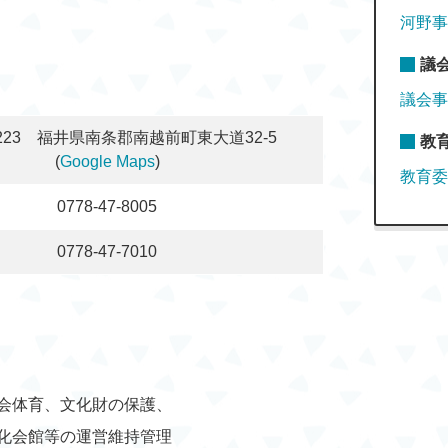
文化会館自主事業『DRUM TAO 2026
河野事
HUMAN」』のご案内
議
前文化会館自主事業「こどもまつり」のご
議会事
0223 福井県南条郡南越前町東大道32-5
教
(
Google Maps
)
教育委
0778-47-8005
0778-47-7010
会体育、文化財の保護、
化会館等の運営維持管理