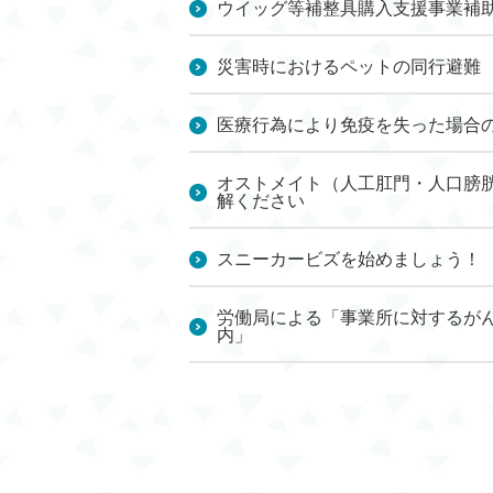
ウイッグ等補整具購入支援事業補
災害時におけるペットの同行避難
医療行為により免疫を失った場合
オストメイト（人工肛門・人口膀
解ください
スニーカービズを始めましょう！
労働局による「事業所に対するが
内」