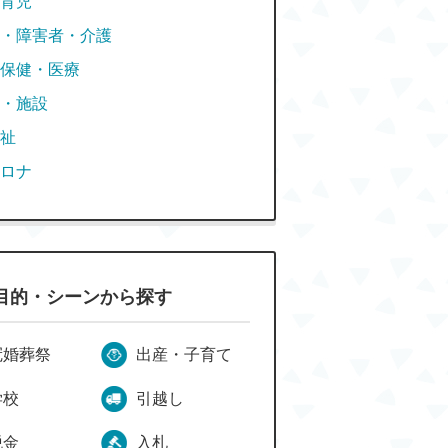
育児
・障害者・介護
保健・医療
・施設
祉
ロナ
目的・シーンから探す
冠婚葬祭
出産・子育て
学校
引越し
税金
入札