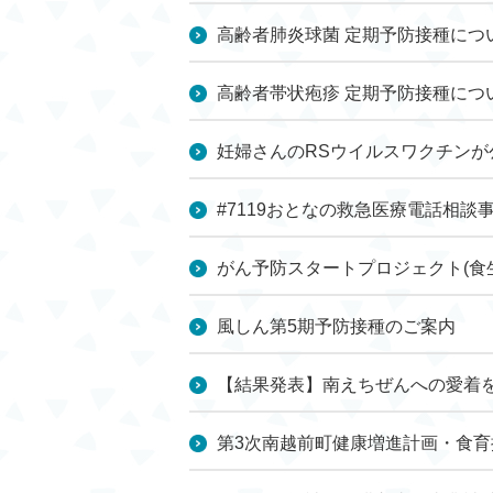
高齢者肺炎球菌 定期予防接種につ
高齢者帯状疱疹 定期予防接種につ
妊婦さんのRSウイルスワクチン
#7119おとなの救急医療電話相談
がん予防スタートプロジェクト(食
風しん第5期予防接種のご案内
【結果発表】南えちぜんへの愛着
第3次南越前町健康増進計画・食