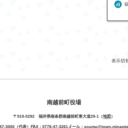
表示切
南越前町役場
〒919-0292 福井県南条郡南越前町東大道29-1（
地図
）
47-3000
（代表）
FAX：0778-47-3261
メール：
soumu@town.minamiec