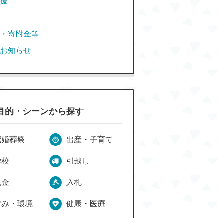
援
・寄附金等
お知らせ
目的・シーンから探す
冠婚葬祭
出産・子育て
学校
引越し
税金
入札
ごみ・環境
健康・医療