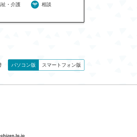
福祉・介護
相談
替
パソコン版
スマートフォン版
hizen.lg.jp