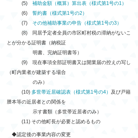
(5)
補助金額（概算）算出表（様式第1号の1）
(6)
誓約書（様式第1号の2）
(7)
その他補助事業の申告（様式第1号の3）
(8) 同居予定者全員の市区町村税の滞納がないこ
とが分かる証明書（納税証
明書、完納証明書等）
(9) 現在事項全部証明書又は開業届の控えの写し
（町内業者が建築する場合
のみ）
(10)
多世帯近居確認表（様式第1号の4）
及び戸籍
謄本等の近居者との関係を
示す書類（多世帯近居者のみ）
(11) その他町長が必要と認めるもの
◆認定後の事業内容の変更