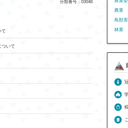
農業委
分類番号：03048
農業
鳥獣害
林業
いて
について