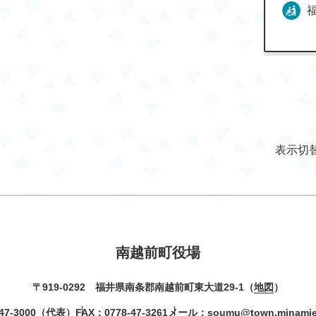
表示切
南越前町役場
〒919-0292 福井県南条郡南越前町東大道29-1（
地図
）
47-3000
（代表）
FAX：0778-47-3261
メール：
soumu@town.minamiec