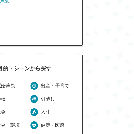
員会
目的・シーンから探す
冠婚葬祭
出産・子育て
学校
引越し
税金
入札
ごみ・環境
健康・医療