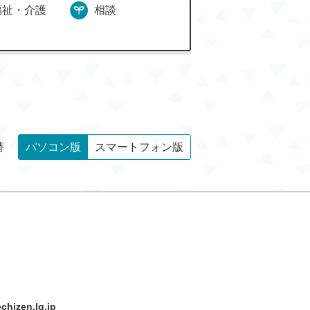
福祉・介護
相談
替
パソコン版
スマートフォン版
hizen.lg.jp