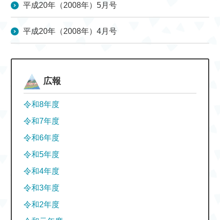
平成20年（2008年）5月号
平成20年（2008年）4月号
広報
令和8年度
令和7年度
令和6年度
令和5年度
令和4年度
令和3年度
令和2年度