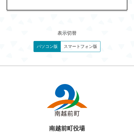
表示切替
パソコン版
スマートフォン版
南越前町役場