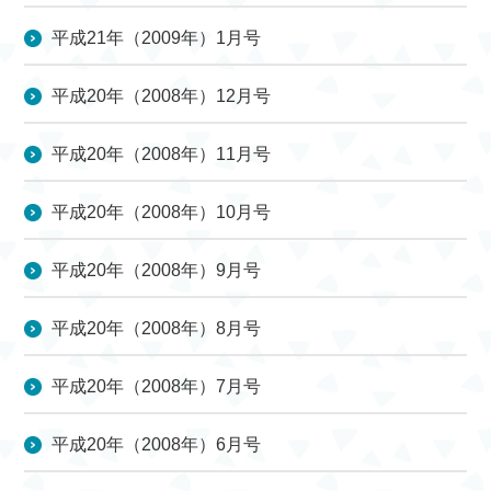
平成21年（2009年）1月号
平成20年（2008年）12月号
平成20年（2008年）11月号
平成20年（2008年）10月号
平成20年（2008年）9月号
平成20年（2008年）8月号
平成20年（2008年）7月号
平成20年（2008年）6月号