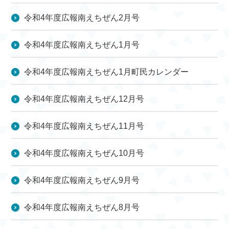
令和4年度広報南えちぜん2月号
令和4年度広報南えちぜん1月号
令和4年度広報南えちぜん1月町民カレンダー
令和4年度広報南えちぜん12月号
令和4年度広報南えちぜん11月号
令和4年度広報南えちぜん10月号
令和4年度広報南えちぜん9月号
令和4年度広報南えちぜん8月号